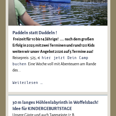
Paddeln statt Daddeln !
Freizeit für 10 bis 14 Jährige!
....
nach dem großen
Erfolg in 2025 mit zwei Terminen und rund 120 Kids
weiten wir unser Angebot 2026 auf 5 Termine aus!
hier jetzt Dein Camp
Reisepreis: 525,-€
buchen
Eine Woche voll mit Abenteuern am Rande
des...
Weiterlesen …
30 m langes Höhlenlabyrinth in Woffelsbach!
Idee für KINDERGEBURTSTAGE
Unsere Gäste und auch Tagesgäste (z.B.