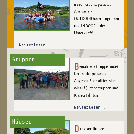
inszeniert und gestaltet
Abenteuer:
OUTDOOR beim Programm
und INDOOR in der
Unterkunft!
Weiterlesen …
Gruppen
B
einah jede Gruppe findet
bei uns das passende
Angebot. Spezialisiert sind
wir auf Jugendgruppen und
Klassenfahrten.
Weiterlesen …
Häuser
D
irekt am Rursee in