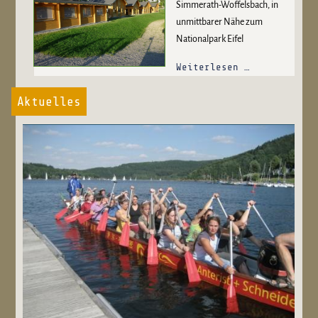
Simmerath-Woffelsbach, in
unmittbarer Nähe zum
Nationalpark Eifel
Weiterlesen …
Aktuelles