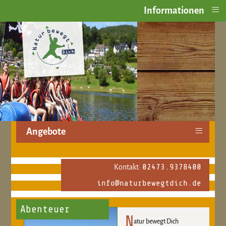
≡
Informationen
≡
Angebote
02473.9378400
Kontakt:
info@naturbewegtdich.de
Abenteuer
N
atur bewegt Dich