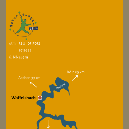
utm
32 U 0315032
5611644
ü. NN
289 m