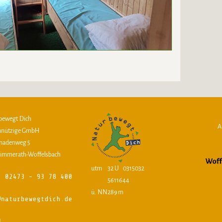
bewegt Dich
nnützige GmbH
nadenweg 5
Simmerath-Woffelsbach
utm
32 U 0315032
: 02473 - 93 78 400
5611644
ü. NN
289 m
@naturbewegtdich.de
d