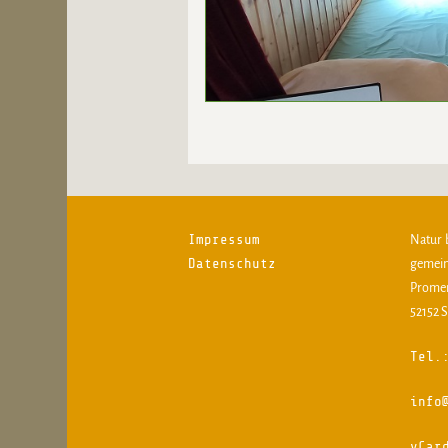
Impressum
Natur 
Datenschutz
gemei
Prome
52152 
Tel.
info
vCar