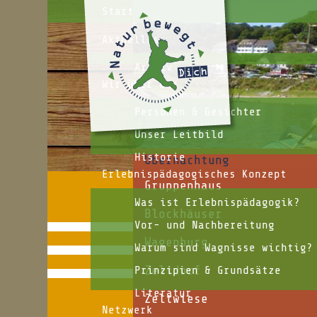
Start
Aktuelles
Archiv
Wir über uns
Personen & Gesichter
Unser Leitbild
Historie
Übernachtung
Erlebnispädagogisches Konzept
Gruppenhaus
Was ist Erlebnispädagogik?
Blockhäuser
Vor- und Nachbereitung
Wagenburg
Warum sind Wagnisse wichtig?
Zeltdorf
Prinzipien & Grundsätze
Literatur
Zeltwiese
Netzwerk