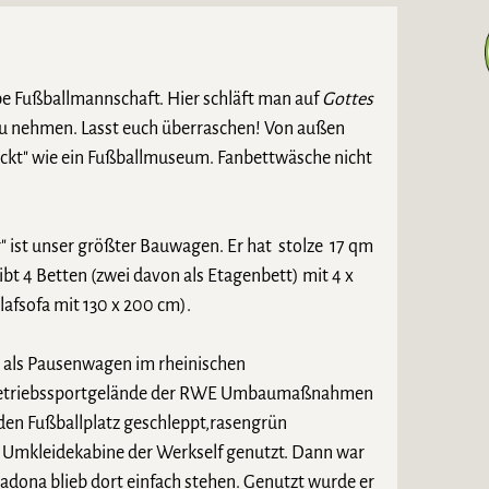
lbe Fußballmannschaft. Hier schläft man auf
Gottes
 zu nehmen. Lasst euch überraschen! Von außen
ckt" wie ein Fußballmuseum. Fanbettwäsche nicht
r" ist unser größter Bauwagen. Er hat stolze 17 qm
gibt 4 Betten (zwei davon als Etagenbett) mit 4 x
lafsofa mit 130 x 200 cm).
 als Pausenwagen im rheinischen
 Betriebssportgelände der RWE Umbaumaßnahmen
den Fußballplatz geschleppt,rasengrün
ls Umkleidekabine der Werkself genutzt. Dann war
ona blieb dort einfach stehen. Genutzt wurde er